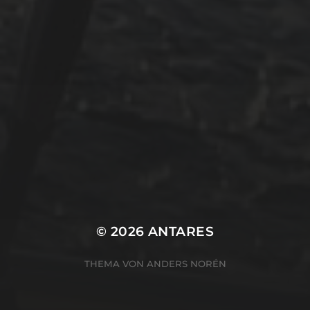
Uncategorized
Winterarbeit
Mastodon
Peter Jakobs
FOLGE
@pjakobs@sv-antares.de
© 2026
ANTARES
THEMA VON
ANDERS NORÉN