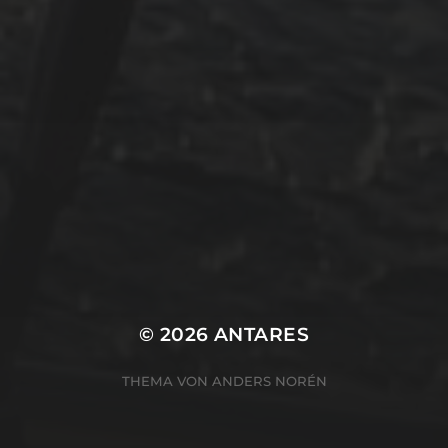
Uncategorized
Winterarbeit
Mastodon
Peter Jakobs
FOLGE
@pjakobs@sv-antares.de
© 2026
ANTARES
THEMA VON
ANDERS NORÉN