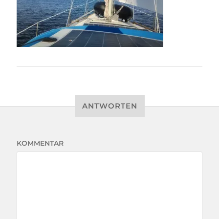
ANTWORTEN
KOMMENTAR