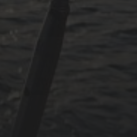
Mai 2024
Juni 2023
Mai 2023
April 2023
September 2022
CATEGORIES
Adria
Osmosereparatur
Revier
Segeln
Uncategorized
Winterarbeit