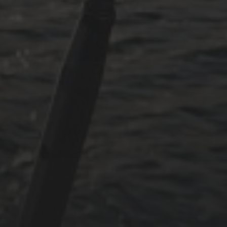
Mai 2024
Juni 2023
Mai 2023
April 2023
September 2022
CATEGORIES
Adria
Osmosereparatur
Revier
Segeln
Uncategorized
Winterarbeit