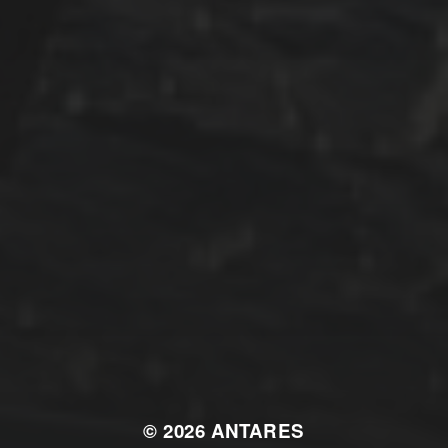
Osmosereparatur
Revier
Segeln
Uncategorized
Winterarbeit
Mastodon
Peter Jakobs
FOLGE
@pjakobs@sv-antares.de
© 2026
ANTARES