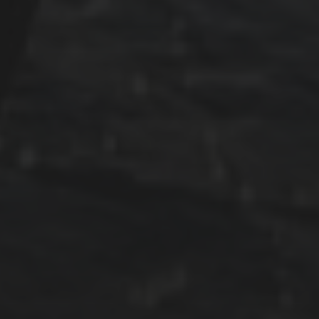
Juni 2023
Mai 2023
April 2023
September 2022
CATEGORIES
Adria
Osmosereparatur
Revier
Segeln
Uncategorized
Winterarbeit